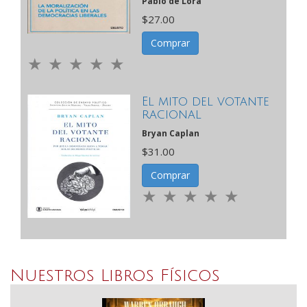
Pablo de Lora
$27.00
Comprar
El mito del votante
racional
Bryan Caplan
$31.00
Comprar
Nuestros Libros Físicos
Previous
N