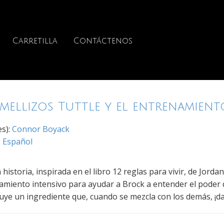
Carretilla
Contáctenos
mellizos Tuttle y el entrenamient
es):
Connor Boyack
:
Español
 historia, inspirada en el libro 12 reglas para vivir, de Jord
amiento intensivo para ayudar a Brock a entender el poder d
uye un ingrediente que, cuando se mezcla con los demás, ¡da