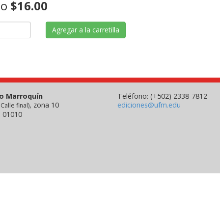
io
$16.00
Agregar a la carretilla
co Marroquín
Teléfono: (+502) 2338-7812
, zona 10
ediciones@ufm.edu
 Calle final)
 01010