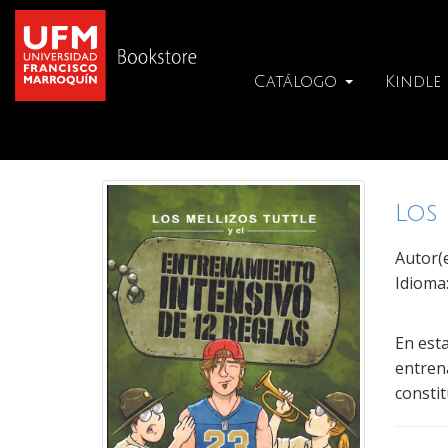
Catálogo
Kindle
Los 
Autor(
Idioma
En esta
entren
constit