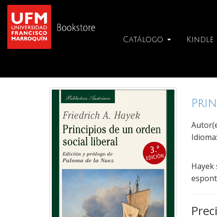
Catálogo
Kindle
Prin
Autor(
Idioma
Hayek 
espontá
Prec