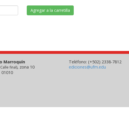
Agregar a la carretilla
co Marroquín
Teléfono: (+502) 2338-7812
, zona 10
ediciones@ufm.edu
 Calle final)
 01010