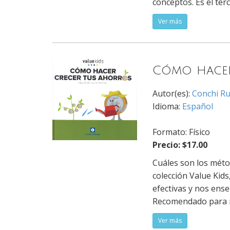
conceptos. Es el ter
Ver más
Cómo hacer
Autor(es):
Conchi R
Idioma:
Español
Formato: Físico
Precio: $17.00
Cuáles son los méto
colección Value Kid
efectivas y nos ens
Recomendado para n
Ver más