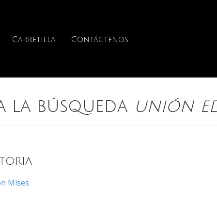
Carretilla
Contáctenos
ra la búsqueda
unión ed
storia
on Mises