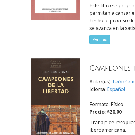
Este libro se propo
permiten alcanzar el
hecho al proceso de 
se avanza en la sat
Ver más
Campeones d
Autor(es):
León Góm
Idioma:
Español
Formato: Físico
Precio: $20.00
Trabajo de recopila
iberoamericana.