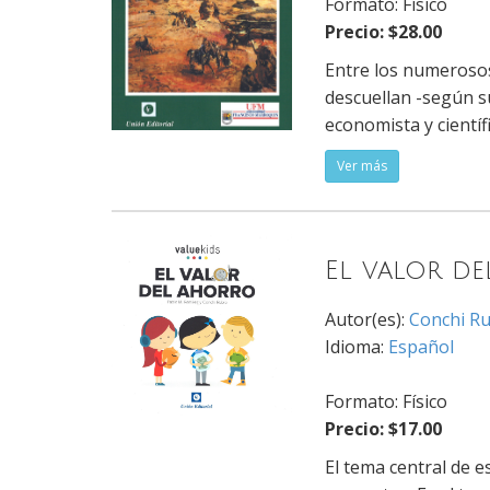
Formato: Físico
Precio: $28.00
Entre los numerosos 
descuellan -según s
economista y científ
Ver más
El valor d
Autor(es):
Conchi R
Idioma:
Español
Formato: Físico
Precio: $17.00
El tema central de e