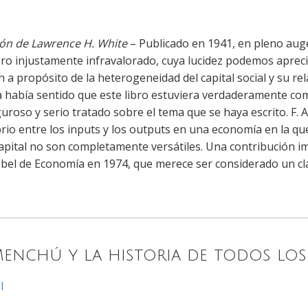
ión de Lawrence H. White
– Publicado en 1941, en pleno aug
bro injustamente infravalorado, cuya lucidez podemos aprec
n a propósito de la heterogeneidad del capital social y su rel
había sentido que este libro estuviera verdaderamente com
guroso y serio tratado sobre el tema que se haya escrito. F. A
brio entre los inputs y los outputs en una economía en la qu
apital no son completamente versátiles. Una contribución i
bel de Economía en 1974, que merece ser considerado un clá
Menchú y la historia de todos lo
l