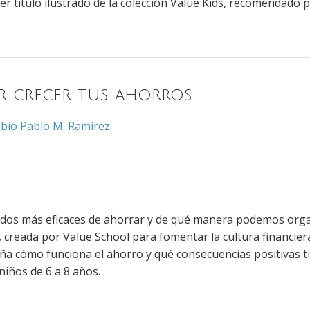
cer título ilustrado de la colección Value Kids, recomendado 
 crecer tus ahorros
ubio
Pablo M. Ramírez
dos más eficaces de ahorrar y de qué manera podemos organi
s, creada por Value School para fomentar la cultura financi
eña cómo funciona el ahorro y qué consecuencias positivas 
iños de 6 a 8 años.