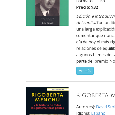
Formato: Físico
Precio: $32
Edición e introducc
del capital
fue un li
una larga explicació
comentar que nunca 
día de hoy el más ri
relaciones de equili
algunos bienes de c
parte del premio No
Ver más
Rigoberta 
Autor(es):
David Stol
Idioma:
Español