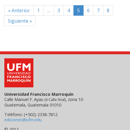
« Anterior
1
…
3
4
5
6
7
8
Siguiente »
Universidad Francisco Marroquín
Calle Manuel F. Ayau
, zona 10
(6 Calle final)
Guatemala, Guatemala 01010
Teléfono: (+502) 2338-7812
ediciones@ufm.edu
© 2012